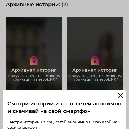
Архивные истории:
(2)
Получите доступ к архивным
Получите доступ к архивным
историям a.esboluly04
историям a.esboluly04
Не отвлекайтесь на рекламу
Не отвлекайтесь на рекламу
Загружайте истории без
Загружайте истории без
Архивная история
Архивная история
ограничений
ограничений
Получите доступ к архивным
Получите доступ к архивным
публикациям a.esboluly04
публикациям a.esboluly04
Смотри истории из соц. сетей анонимно
и скачивай на свой смартфон
Смотри истории из соц. сетей анонимно и скачивай на
свой смартфон