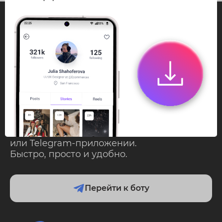
InstaPie
Смотри Stories и
скачивай Reels без
ограничений!
Переходи в ИнстаПай бот - смотри и
скачивай
Stories
,
Reels
анонимно в чате
или Telegram-приложении.
Быстро, просто и удобно.
Перейти к боту