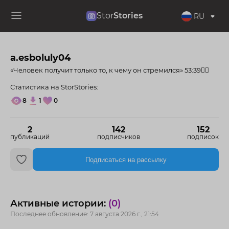
Stor
Stories
RU
a.esboluly04
«Человек получит только то, к чему он стремился» 53:39☝🏽
Статистика на StorStories:
8
1
0
2
142
152
публикаций
подписчиков
подписок
Подписаться на рассылку
Активные истории:
(0)
Последнее обновление: 7 августа 2026 г., 21:54