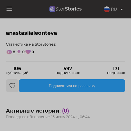
Stor
Stories
RU
anastasiialeonteva
Статистика на StorStories:
8
0
0
106
597
171
публикаций
подписчиков
подписок
Подписаться на рассылку
Активные истории:
(0)
Последнее обновление: 15 июня 2024 г., 06:44