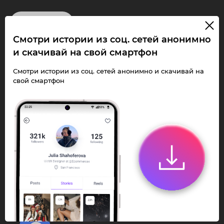
InstaPie
Смотри истории из соц. сетей анонимно
Смотри Stories и
и скачивай на свой смартфон
скачивай Reels без
Смотри истории из соц. сетей анонимно и скачивай на
свой смартфон
ограничений!
Переходи в ИнстаПай бот - смотри и
скачивай
Stories
,
Reels
анонимно в чате
или Telegram-приложении.
Быстро, просто и удобно.
Перейти к боту