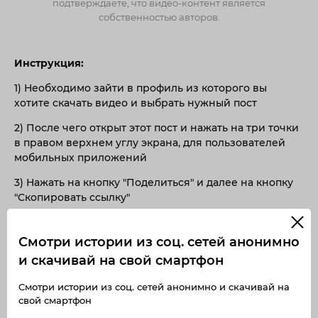
подтверждаете, что видео-контент является
собственностью авторов.
Инструкция:
1) Необходимо зайти в профиль из которого вы
хотите скачать видео и выбрать нужный пост
2) После чего открыт этот пост и нажать на три точки
в правом верхнем углу экрана, для пользователей
мобильных приложений
3) Нажать на кнопку "Поделиться" и далее на кнопку
"Скопировать ссылку"
4) Скопированную ссылку вставить в окно поиска
Смотри истории из соц. сетей анонимно
Если вы хотите скачать видео с компьютера, то для
и скачивай на свой смартфон
этого необходимо просто скопировать ссылку и
вставить в строку поиска на странице
Смотри истории из соц. сетей анонимно и скачивай на
https://storstories.com/download-video
свой смартфон