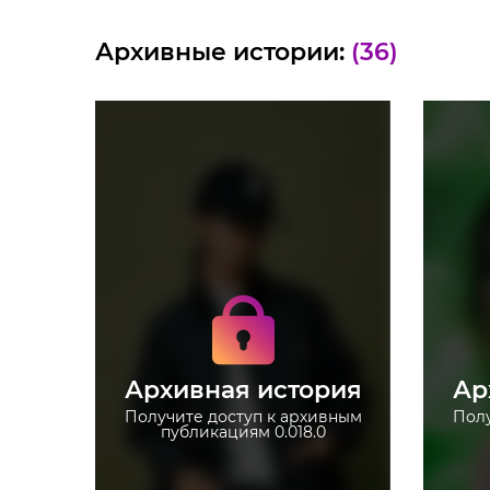
Архивные истории:
(36)
Получите доступ к
архивным историям
0.018.0
0
Не отвлекайтесь на
рекламу
Архивная история
Ар
Загружайте истории без
ограничений
Получите доступ к архивным
Полу
публикациям 0.018.0