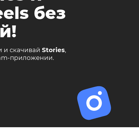
els без
й!
и и скачивай
Stories
,
ram-приложении.