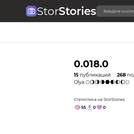
Stor
Stories
0.018.0
15
публикаций
268
по
Olya 🌕🌖🌗🌘🌑🌒🌓🌔🌕
Статистика на StorStories:
55
0
0