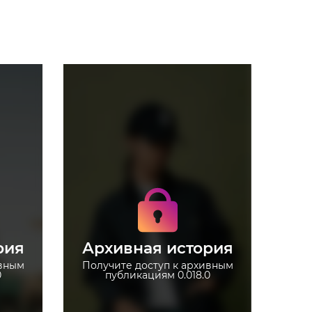
Получите доступ к
архивным историям
0.018.0
Не отвлекайтесь на
рекламу
рия
Архивная история
 без
Загружайте истории без
ограничений
ивным
Получите доступ к архивным
0
публикациям 0.018.0