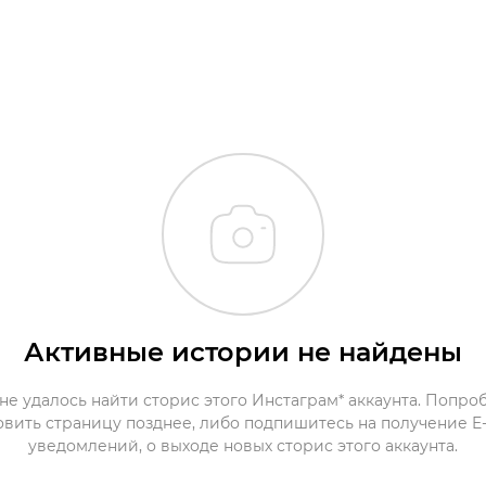
Активные истории не найдены
не удалось найти сторис этого Инстаграм* аккаунта. Попро
овить страницу позднее, либо подпишитесь на получение E-
уведомлений, о выходе новых сторис этого аккаунта.