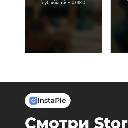
публикациям 0.018.0
InstaPie
Смотри Stor