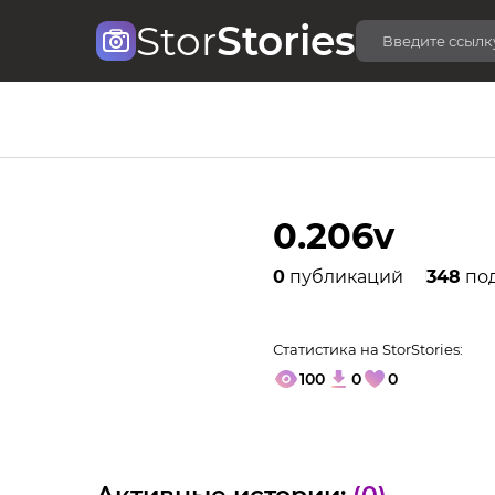
Stor
Stories
0.206v
0
публикаций
348
по
Статистика на StorStories:
100
0
0