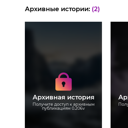
Архивные истории:
(2)
Получите доступ к
архивным историям
0.206v
Не отвлекайтесь на
рекламу
Архивная история
Ар
Загружайте истории без
ограничений
Получите доступ к архивным
Полу
публикациям 0.206v