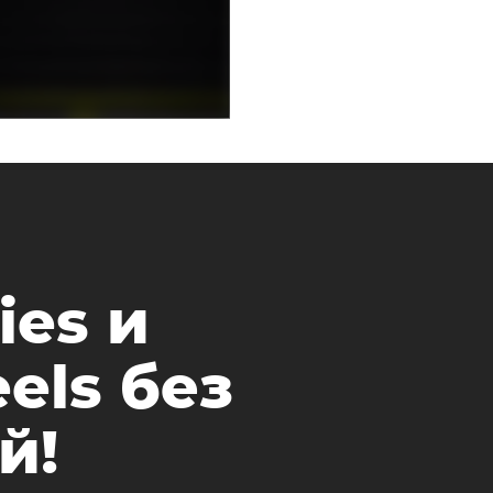
ies и
els без
й!