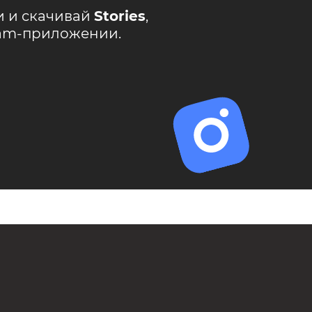
и и скачивай
Stories
,
ram-приложении.