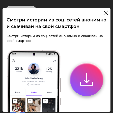
InstaPie
Смотри истории из соц. сетей анонимно
Смотри Stories и
и скачивай на свой смартфон
скачивай Reels без
Смотри истории из соц. сетей анонимно и скачивай на
свой смартфон
ограничений!
Переходи в ИнстаПай бот - смотри и
скачивай
Stories
,
Reels
анонимно в чате
или Telegram-приложении.
Быстро, просто и удобно.
Перейти к боту