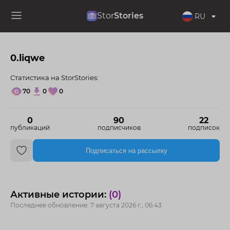
Stor
Stories
RU
0.liqwe
Статистика на StorStories:
70
0
0
0
90
22
публикаций
подписчиков
подписок
Подписаться на рассылку
Активные истории:
(0)
Последнее обновление: 7 августа 2026 г., 06:43