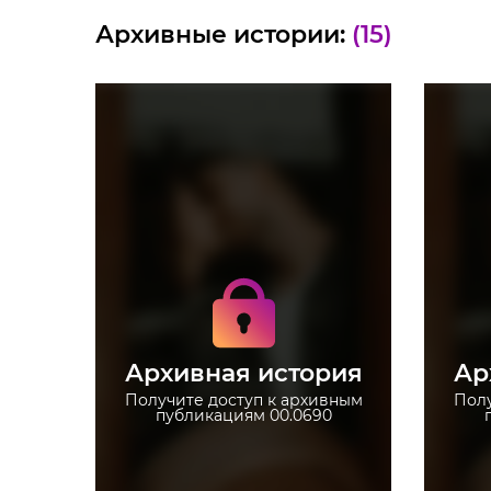
Архивные истории:
(15)
Получите доступ к
архивным историям
00.0690
Не отвлекайтесь на
рекламу
Архивная история
Ар
Загружайте истории без
ограничений
Получите доступ к архивным
Полу
публикациям 00.0690