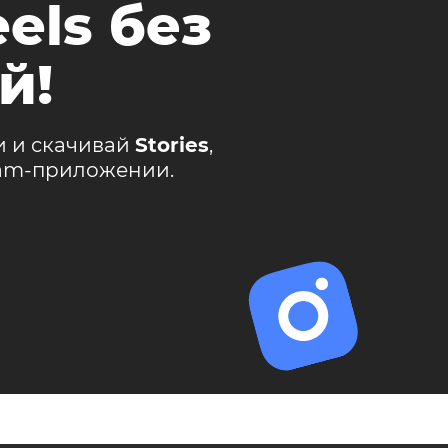
els без
й!
и и скачивай
Stories
,
ram-приложении.