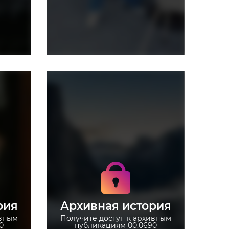
Получите доступ к
архивным историям
00.0690
Не отвлекайтесь на
рекламу
рия
Архивная история
 без
Загружайте истории без
ограничений
ивным
Получите доступ к архивным
0
публикациям 00.0690