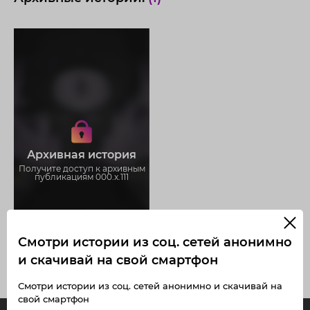
Получите доступ к архивным
историям 000.x.111
Не отвлекайтесь на рекламу
Загружайте истории без
Архивная история
ограничений
Получите доступ к архивным
публикациям 000.x.111
Смотри истории из соц. сетей анонимно
и скачивай на свой смартфон
Смотри истории из соц. сетей анонимно и скачивай на
свой смартфон