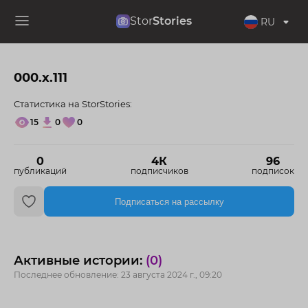
Stor
Stories
RU
000.x.111
Статистика на StorStories:
15
0
0
0
4К
96
публикаций
подписчиков
подписок
Подписаться на рассылку
Активные истории:
(0)
Последнее обновление: 23 августа 2024 г., 09:20