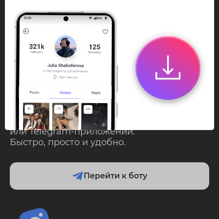
InstaPie
Смотри Stories и
скачивай Reels без
ограничений!
Переходи в ИнстаПай бот - смотри и
скачивай
Stories
,
Reels
анонимно в чате
или Telegram-приложении.
Быстро, просто и удобно.
Перейти к боту