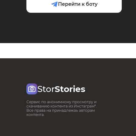
Перейти к боту
Stor
Stories
Сервис по анонимному просмотру и
скачиванию контента из Инстаграм*.
Все права на принадлежаь авторам
контента.