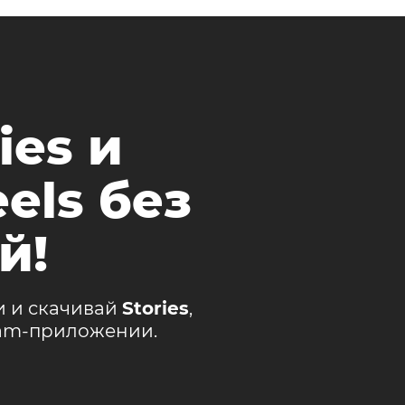
ies и
els без
й!
и и скачивай
Stories
,
ram-приложении.