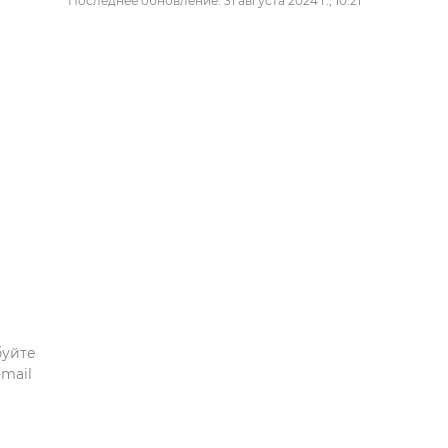
Последнее обновление: 31 августа 2024 г., 10:21
буйте
mail