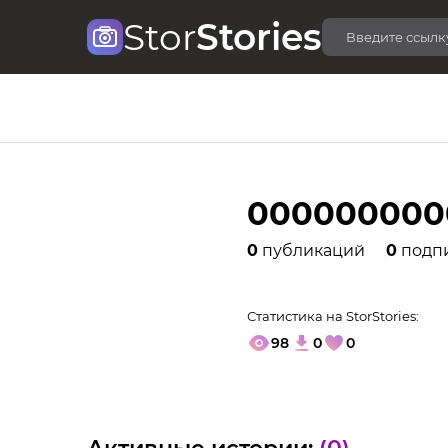
Stor
Stories
000000000
0
публикаций
0
подп
Статистика на StorStories:
98
0
0