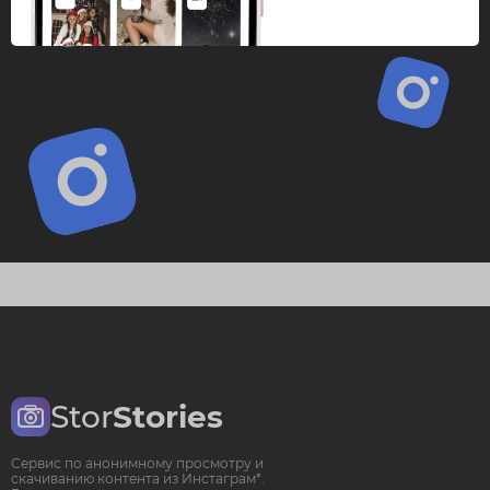
Stor
Stories
Сервис по анонимному просмотру и
скачиванию контента из Инстаграм*.