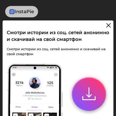
InstaPie
Смотри Stories и
Смотри истории из соц. сетей анонимно
скачивай Reels без
и скачивай на свой смартфон
ограничений!
Смотри истории из соц. сетей анонимно и скачивай на
свой смартфон
Переходи в ИнстаПай бот - смотри и
скачивай
Stories
,
Reels
анонимно в чате
или Telegram-приложении.
Быстро, просто и удобно.
Перейти к боту