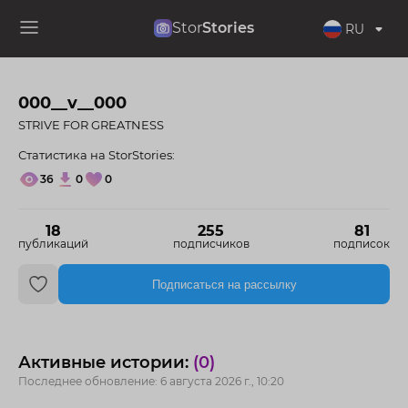
Stor
Stories
RU
000__v__000
STRIVE FOR GREATNESS
Статистика на StorStories:
36
0
0
18
255
81
публикаций
подписчиков
подписок
Подписаться на рассылку
Активные истории:
(0)
Последнее обновление: 6 августа 2026 г., 10:20