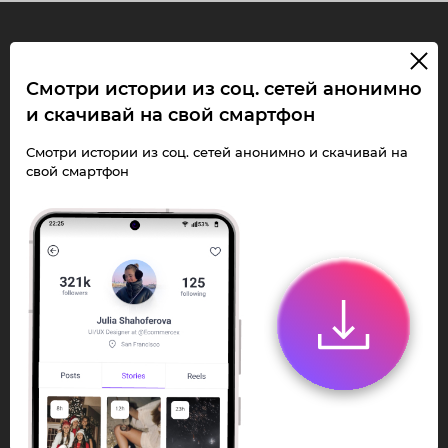
InstaPie
Смотри истории из соц. сетей анонимно
и скачивай на свой смартфон
Смотри Stories и
скачивай Reels без
Смотри истории из соц. сетей анонимно и скачивай на
свой смартфон
ограничений!
Переходи в ИнстаПай бот - смотри и
скачивай
Stories
,
Reels
анонимно в чате
или Telegram-приложении.
Быстро, просто и удобно.
Перейти к боту