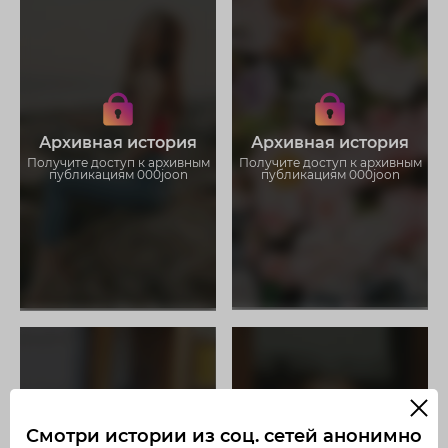
Получите доступ к архивным
Получите доступ к архивным
историям 000joon
историям 000joon
Не отвлекайтесь на рекламу
Не отвлекайтесь на рекламу
Загружайте истории без
Загружайте истории без
Архивная история
Архивная история
ограничений
ограничений
Получите доступ к архивным
Получите доступ к архивным
публикациям 000joon
публикациям 000joon
Смотри истории из соц. сетей анонимно