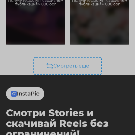
Получите доступ к архивным
Получите доступ к архивным
публикациям 000joon
публикациям 000joon
Смотреть еще
InstaPie
Смотри Stories и
скачивай Reels без
ограничений!