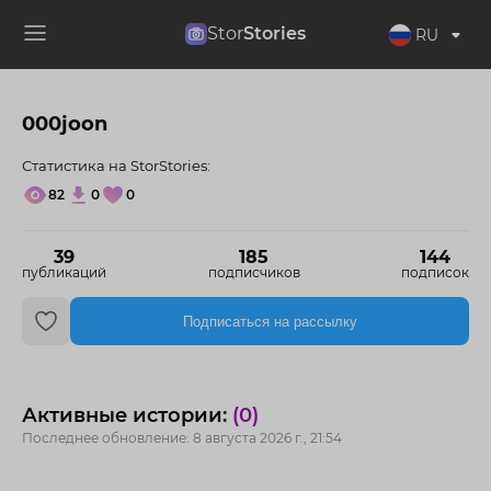
Stor
Stories
RU
000joon
Статистика на StorStories:
82
0
0
39
185
144
публикаций
подписчиков
подписок
Подписаться на рассылку
Активные истории:
(0)
Последнее обновление: 8 августа 2026 г., 21:54