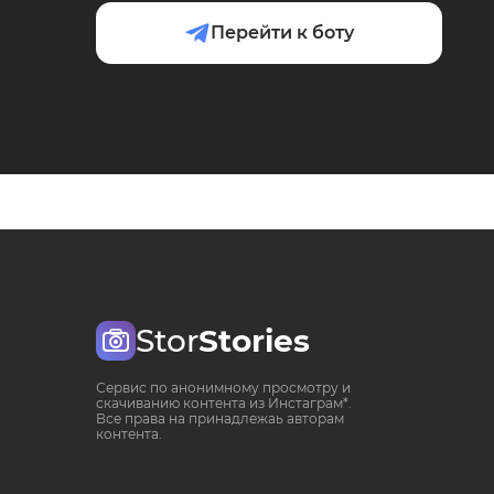
Перейти к боту
Stor
Stories
Сервис по анонимному просмотру и
скачиванию контента из Инстаграм*.
Все права на принадлежаь авторам
контента.