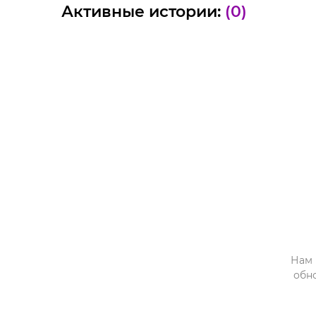
Активные истории:
(0)
Нам 
обн