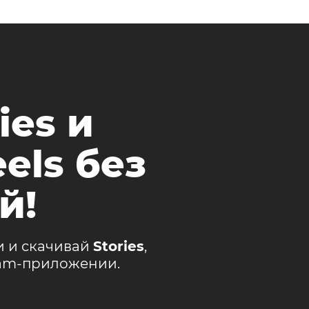
ies и
els без
й!
и и скачивай
Stories
,
ram-приложении.