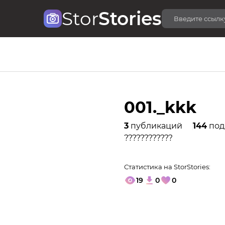
Stor
Stories
001._kkk
3
публикаций
144
под
????????????
Статистика на StorStories:
19
0
0