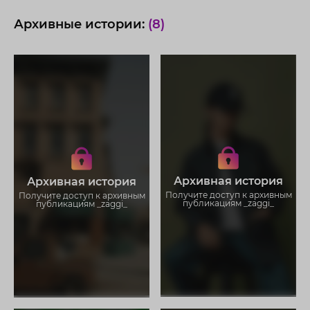
Архивные истории:
(8)
Получите доступ к архивным
Получите доступ к архивным
историям _zaggi_
историям _zaggi_
Не отвлекайтесь на рекламу
Не отвлекайтесь на рекламу
Загружайте истории без
Загружайте истории без
Архивная история
Архивная история
ограничений
ограничений
Получите доступ к архивным
Получите доступ к архивным
публикациям _zaggi_
публикациям _zaggi_