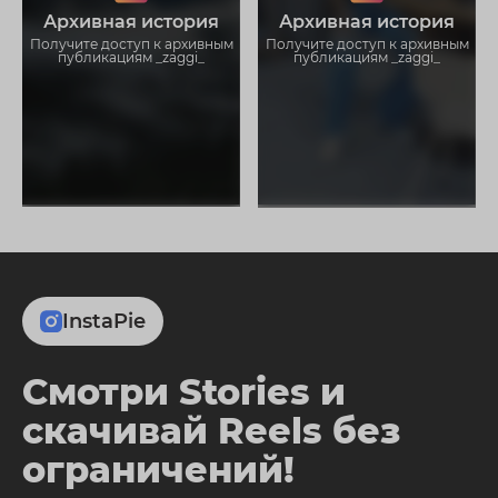
Загружайте истории без
Загружайте истории без
Архивная история
Архивная история
ограничений
ограничений
Получите доступ к архивным
Получите доступ к архивным
публикациям _zaggi_
публикациям _zaggi_
InstaPie
Смотри Stories и
скачивай Reels без
ограничений!