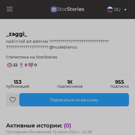
Stor
Stories
RU
_zaggi_
rock’n’roll art admirer ????????????????????????????
???????????????????? @nudeblanco
Статистика на StorStories:
22
0
0
153
1К
955
публикаций
подписчиков
подписок
Подписаться на рассылку
Активные истории:
(0)
Последнее обновление: 12 июня 2024 г., 02:38