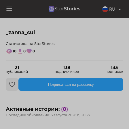
Stor
Stories
RU
_zanna_sul
Статистика на StorStories:
10
0
0
21
138
133
публикаций
подписчиков
подписок
Подписаться на рассылку
Активные истории:
(0)
Последнее обновление: 6 августа 2026 г., 20:27