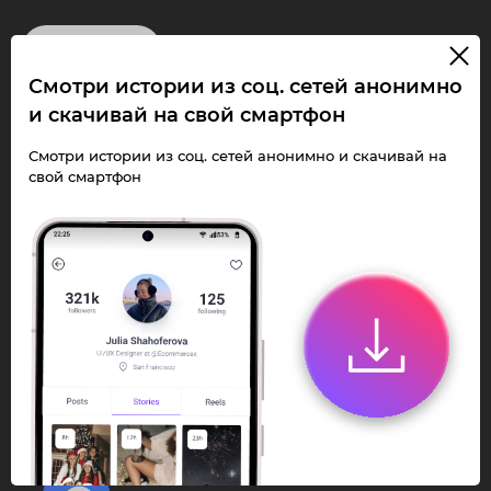
InstaPie
Смотри истории из соц. сетей анонимно
Смотри Stories и
и скачивай на свой смартфон
скачивай Reels без
Смотри истории из соц. сетей анонимно и скачивай на
свой смартфон
ограничений!
Переходи в ИнстаПай бот - смотри и
скачивай
Stories
,
Reels
анонимно в чате
или Telegram-приложении.
Быстро, просто и удобно.
Перейти к боту