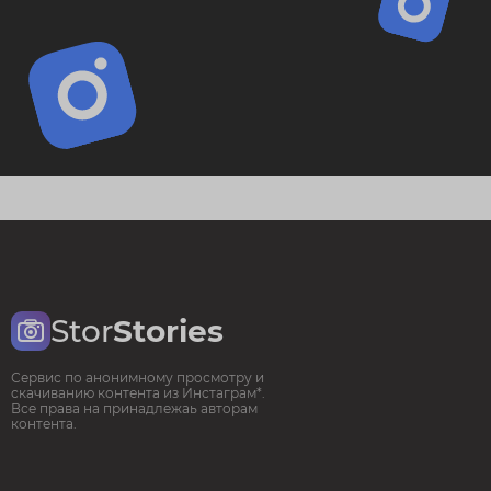
Stor
Stories
Сервис по анонимному просмотру и
скачиванию контента из Инстаграм*.
Все права на принадлежаь авторам
контента.