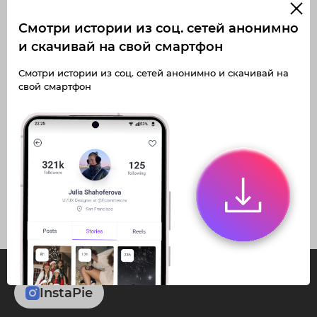
Смотри истории из соц. сетей анонимно
и скачивай на свой смартфон
Получите доступ к архивным
Смотри истории из соц. сетей анонимно и скачивай на
историям _zarinka_07
свой смартфон
Не отвлекайтесь на рекламу
Загружайте истории без
Архивная история
ограничений
Получите доступ к архивным
публикациям _zarinka_07
InstaPie