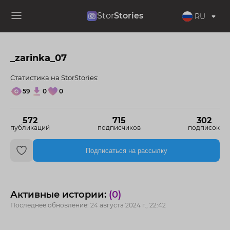
Stor
Stories
RU
_zarinka_07
Статистика на StorStories:
59
0
0
572
715
302
публикаций
подписчиков
подписок
Подписаться на рассылку
Активные истории:
(0)
Последнее обновление: 24 августа 2024 г., 22:42