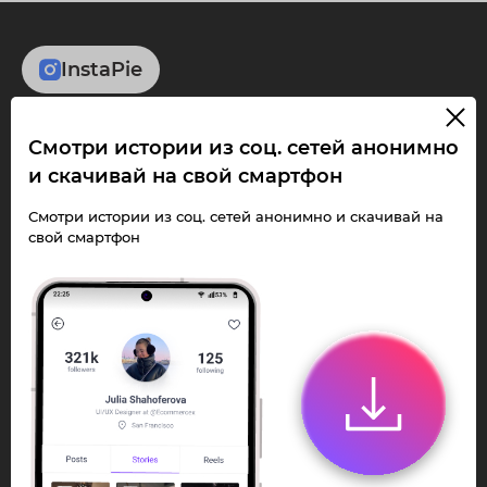
InstaPie
Смотри Stories и
Смотри истории из соц. сетей анонимно
скачивай Reels без
и скачивай на свой смартфон
ограничений!
Смотри истории из соц. сетей анонимно и скачивай на
свой смартфон
Переходи в ИнстаПай бот - смотри и
скачивай
Stories
,
Reels
анонимно в чате
или Telegram-приложении.
Быстро, просто и удобно.
Перейти к боту