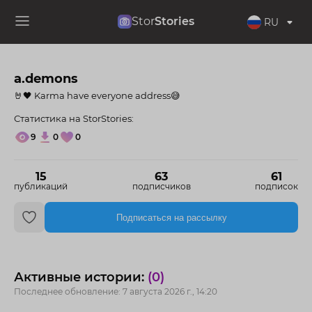
Stor
Stories
RU
a.demons
🤘🖤 Karma have everyone address😅
Статистика на StorStories:
9
0
0
15
63
61
публикаций
подписчиков
подписок
Подписаться на рассылку
Активные истории:
(0)
Последнее обновление: 7 августа 2026 г., 14:20