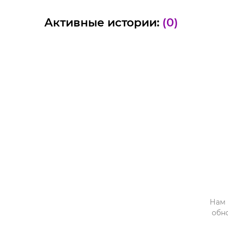
Активные истории:
(0)
Нам 
обн