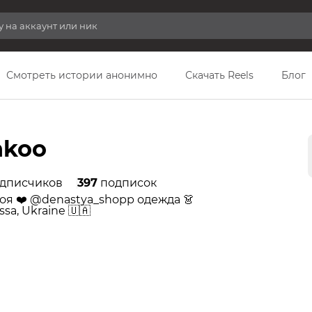
Смотреть истории анонимно
Скачать Reels
Блог
nkoo
дписчиков
397
подписок
я ❤️ @denastya_shopp одежда 👗
sa, Ukraine 🇺🇦