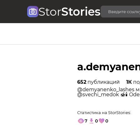
Stor
Stories
a.demyane
652
публикаций
1К
по
@demyanenko_lashes мо
@svechi_medok 🍯🕯 Odes
Статистика на StorStories:
7
0
0