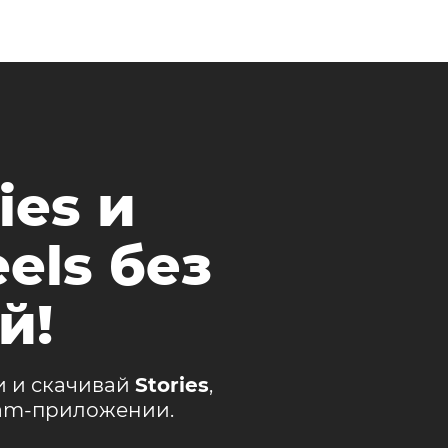
ies и
els без
й!
и и скачивай
Stories
,
ram-приложении.