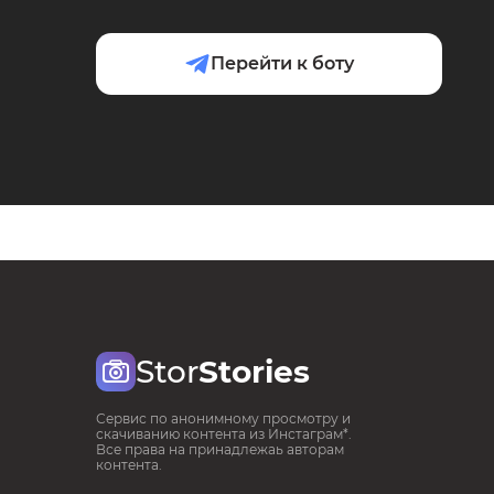
Перейти к боту
Stor
Stories
Сервис по анонимному просмотру и
скачиванию контента из Инстаграм*.
Все права на принадлежаь авторам
контента.