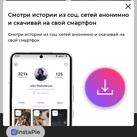
Смотри истории из соц. сетей анонимно
и скачивай на свой смартфон
Получите доступ к архивным
Получите доступ к архивным
Смотри истории из соц. сетей анонимно и скачивай на
историям a.den1zz
историям a.den1zz
свой смартфон
Не отвлекайтесь на рекламу
Не отвлекайтесь на рекламу
Загружайте истории без
Загружайте истории без
Архивная история
Архивная история
ограничений
ограничений
Получите доступ к архивным
Получите доступ к архивным
публикациям a.den1zz
публикациям a.den1zz
InstaPie