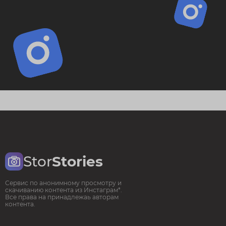
Stor
Stories
Сервис по анонимному просмотру и
скачиванию контента из Инстаграм*.
Все права на принадлежаь авторам
контента.