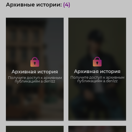
Архивные истории:
(4)
Получите доступ к архивным
Получите доступ к архивным
историям a.den1zz
историям a.den1zz
Не отвлекайтесь на рекламу
Не отвлекайтесь на рекламу
Загружайте истории без
Загружайте истории без
Архивная история
Архивная история
ограничений
ограничений
Получите доступ к архивным
Получите доступ к архивным
публикациям a.den1zz
публикациям a.den1zz