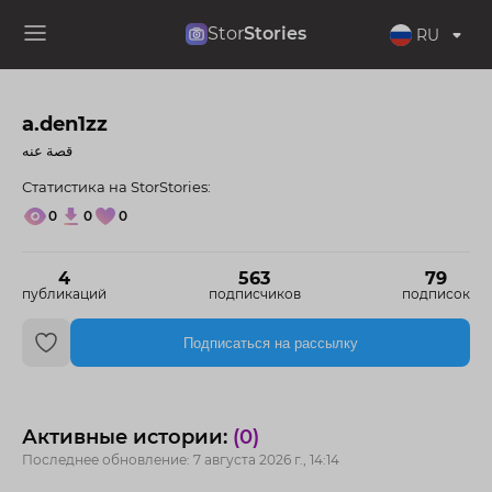
Stor
Stories
RU
a.den1zz
قصة عنه
Статистика на StorStories:
0
0
0
4
563
79
публикаций
подписчиков
подписок
Подписаться на рассылку
Активные истории:
(0)
Последнее обновление: 7 августа 2026 г., 14:14