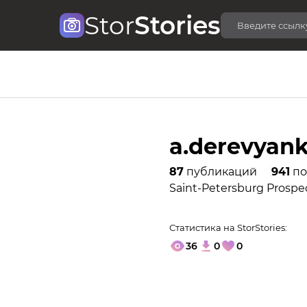
Stor
Stories
a.derevyan
87
публикаций
941
по
Saint-Petersburg Prospec
Статистика на StorStories:
36
0
0