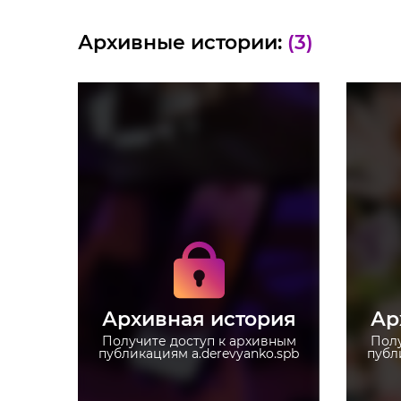
Архивные истории:
(3)
Получите доступ к
архивным историям
a.derevyanko.spb
Не отвлекайтесь на
рекламу
Архивная история
Ар
Загружайте истории без
ограничений
Получите доступ к архивным
Полу
публикациям a.derevyanko.spb
публ