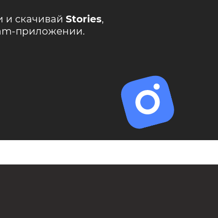
и и скачивай
Stories
,
ram-приложении.