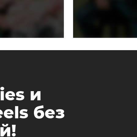
ies и
els без
й!