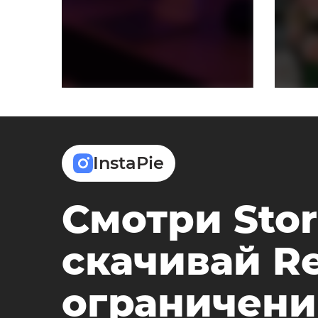
InstaPie
Смотри Stor
скачивай Re
ограничени