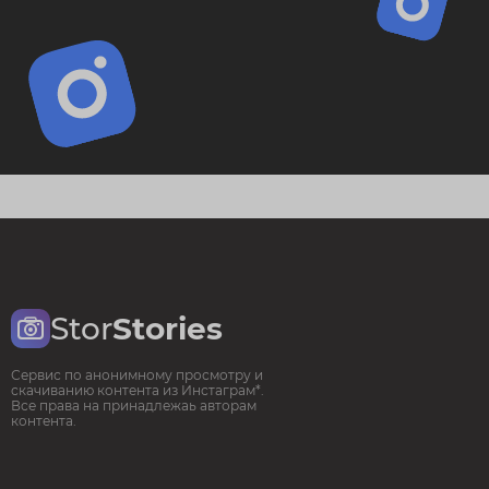
Stor
Stories
Сервис по анонимному просмотру и
скачиванию контента из Инстаграм*.
Все права на принадлежаь авторам
контента.