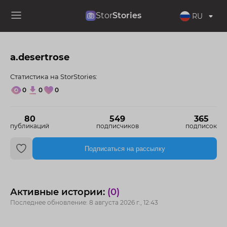
Stor
Stories
RU
a.desertrose
Статистика на StorStories:
0
0
0
80
549
365
публикаций
подписчиков
подписок
Подписаться на рассылку
Активные истории:
(0)
Последнее обновление: 8 августа 2026 г., 12:43