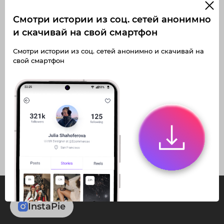
Смотри истории из соц. сетей анонимно
и скачивай на свой смартфон
Получите доступ к архивным
Смотри истории из соц. сетей анонимно и скачивай на
историям a.desertrose
свой смартфон
Не отвлекайтесь на рекламу
Загружайте истории без
Архивная история
ограничений
Получите доступ к архивным
публикациям a.desertrose
InstaPie