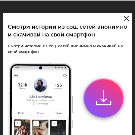
InstaPie
Смотри истории из соц. сетей анонимно
и скачивай на свой смартфон
Смотри Stories и
скачивай Reels без
Смотри истории из соц. сетей анонимно и скачивай на
свой смартфон
ограничений!
Переходи в ИнстаПай бот - смотри и
скачивай
Stories
,
Reels
анонимно в чате
или Telegram-приложении.
Быстро, просто и удобно.
Перейти к боту