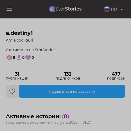
Stor
Stories
RU
a.destiny1
Am a cool gurl
Статистика на StorStories:
8
0
0
31
132
477
публикаций
подписчиков
подписок
Подписаться на рассылку
Активные истории:
(0)
Последнее обновление: 7 августа 2026 г., 01:27