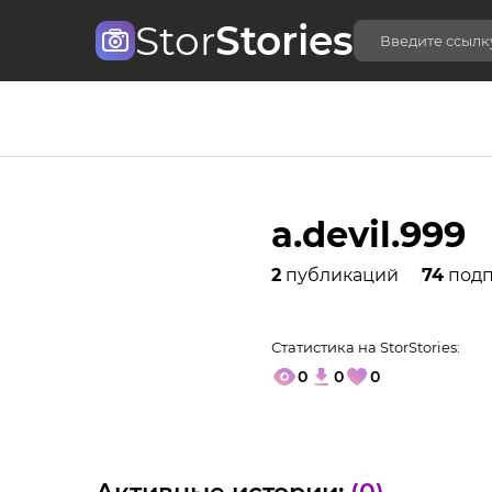
Stor
Stories
a.devil.999
2
публикаций
74
подп
Статистика на StorStories:
0
0
0