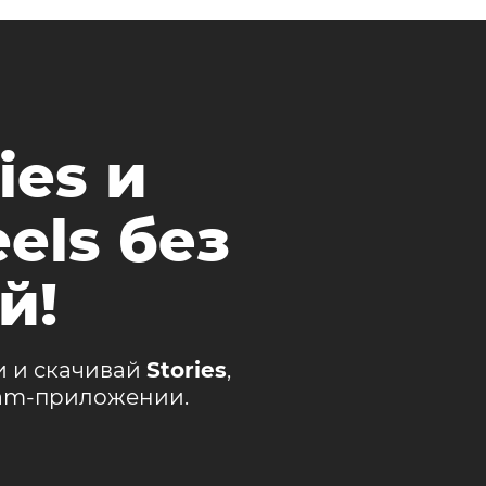
ies и
els без
й!
и и скачивай
Stories
,
ram-приложении.