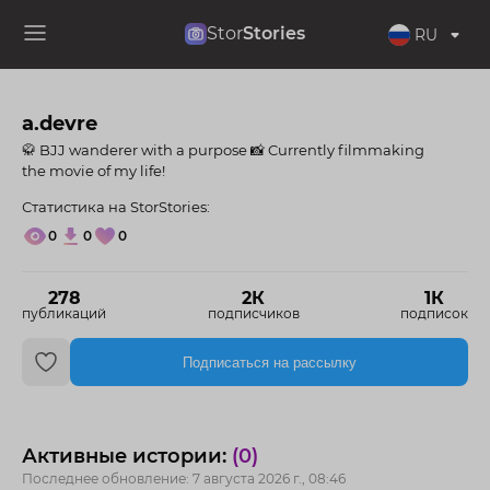
Stor
Stories
RU
a.devre
🥋 BJJ wanderer with a purpose 📸 Currently filmmaking
the movie of my life!
Статистика на StorStories:
0
0
0
278
2К
1К
публикаций
подписчиков
подписок
Подписаться на рассылку
Активные истории:
(0)
Последнее обновление: 7 августа 2026 г., 08:46