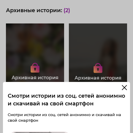
Архивные истории:
(2)
Получите доступ к архивным
Получите доступ к архивным
историям a.devre
историям a.devre
Не отвлекайтесь на рекламу
Не отвлекайтесь на рекламу
Загружайте истории без
Загружайте истории без
Архивная история
Архивная история
ограничений
ограничений
Получите доступ к архивным
Получите доступ к архивным
публикациям a.devre
публикациям a.devre
Смотри истории из соц. сетей анонимно
и скачивай на свой смартфон
Смотри истории из соц. сетей анонимно и скачивай на
свой смартфон