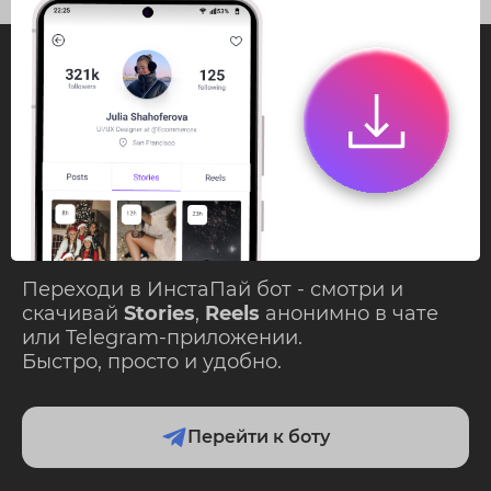
InstaPie
Смотри Stories и
скачивай Reels без
ограничений!
Переходи в ИнстаПай бот - смотри и
скачивай
Stories
,
Reels
анонимно в чате
или Telegram-приложении.
Быстро, просто и удобно.
Перейти к боту