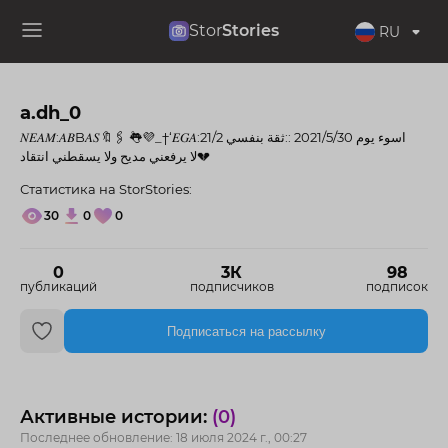
Stor
Stories
RU
a.dh_0
𝑁𝐸𝐴𝑀:𝐴𝐵B𝐴𝑆🔖🖇 ˚👅💜_†‘𝐸𝐺𝐴:21/2 اسوء يوم 2021/5/30 ::ثقة بنفسي
لا يرفعني مديح ولا يسقطني انتقاد💔
Статистика на StorStories:
30
0
0
0
3К
98
публикаций
подписчиков
подписок
Подписаться на рассылку
Активные истории:
(0)
Последнее обновление: 18 июля 2024 г., 00:27