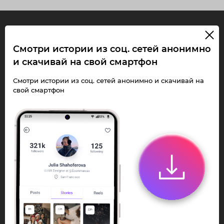
InstaPie
Смотри истории из соц. сетей анонимно
и скачивай на свой смартфон
Смотри Stories и
Смотри истории из соц. сетей анонимно и скачивай на
скачивай Reels без
свой смартфон
ограничений!
Переходи в ИнстаПай бот - смотри и
скачивай
Stories
,
Reels
анонимно в чате
или Telegram-приложении.
Быстро, просто и удобно.
Перейти к боту