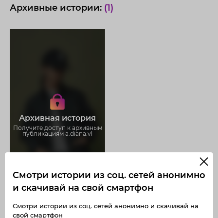
Архивные истории:
(1)
Получите доступ к архивным
историям a.diana.vl
Не отвлекайтесь на рекламу
Загружайте истории без
Архивная история
ограничений
Получите доступ к архивным
публикациям a.diana.vl
Смотри истории из соц. сетей анонимно
и скачивай на свой смартфон
Смотри истории из соц. сетей анонимно и скачивай на
свой смартфон