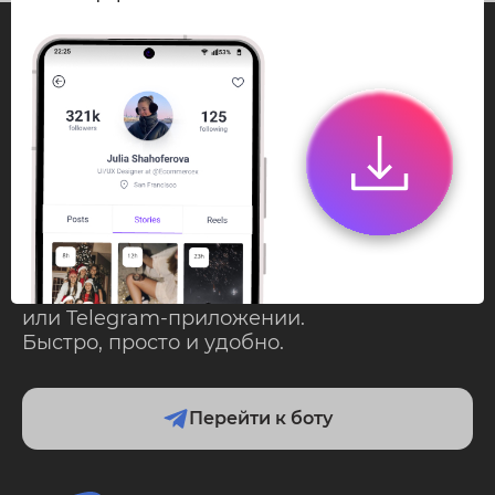
InstaPie
Смотри Stories и
скачивай Reels без
ограничений!
Переходи в ИнстаПай бот - смотри и
скачивай
Stories
,
Reels
анонимно в чате
или Telegram-приложении.
Быстро, просто и удобно.
Перейти к боту