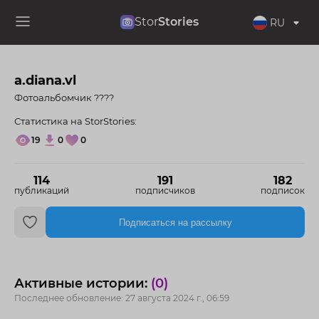
Stor
Stories
RU
a.diana.vl
Фотоальбомчик ????
Статистика на StorStories:
19
0
0
114
191
182
публикаций
подписчиков
подписок
Подписаться на рассылку
Активные истории:
(0)
Последнее обновление: 27 августа 2024 г., 06:59