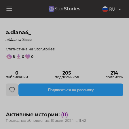
Stor
Stories
RU
a.diana4_
𝒜𝓈𝒽𝒾𝓃𝑜𝓋𝒶𝒟𝒾𝒶𝓃𝒶
Статистика на StorStories:
8
0
0
0
205
214
публикаций
подписчиков
подписок
Подписаться на рассылку
Активные истории:
(0)
Последнее обновление: 13 июля 2024 г., 11:42