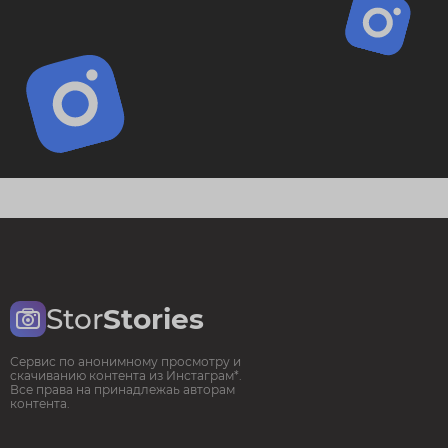
Stor
Stories
Сервис по анонимному просмотру и
скачиванию контента из Инстаграм*.
Все права на принадлежаь авторам
контента.