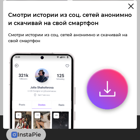
Смотри истории из соц. сетей анонимно
и скачивай на свой смартфон
Получите доступ к архивным
Получите доступ к архивным
Смотри истории из соц. сетей анонимно и скачивай на
историям a.diana4_
историям a.diana4_
свой смартфон
Не отвлекайтесь на рекламу
Не отвлекайтесь на рекламу
Загружайте истории без
Загружайте истории без
Архивная история
Архивная история
ограничений
ограничений
Получите доступ к архивным
Получите доступ к архивным
публикациям a.diana4_
публикациям a.diana4_
InstaPie