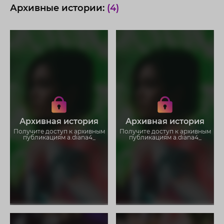
Архивные истории:
(4)
Получите доступ к архивным
Получите доступ к архивным
историям a.diana4_
историям a.diana4_
Не отвлекайтесь на рекламу
Не отвлекайтесь на рекламу
Загружайте истории без
Загружайте истории без
Архивная история
Архивная история
ограничений
ограничений
Получите доступ к архивным
Получите доступ к архивным
публикациям a.diana4_
публикациям a.diana4_