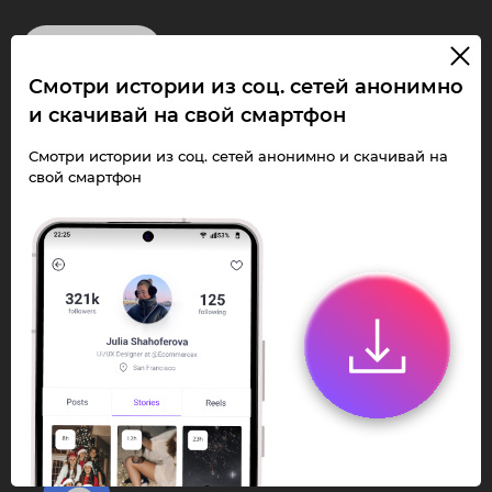
InstaPie
Смотри истории из соц. сетей анонимно
Смотри Stories и
и скачивай на свой смартфон
скачивай Reels без
Смотри истории из соц. сетей анонимно и скачивай на
свой смартфон
ограничений!
Переходи в ИнстаПай бот - смотри и
скачивай
Stories
,
Reels
анонимно в чате
или Telegram-приложении.
Быстро, просто и удобно.
Перейти к боту