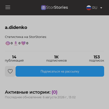
Stor
Stories
RU
a.didenko
Статистика на StorStories:
0
0
0
14
1К
153
публикаций
подписчиков
подписок
Подписаться на рассылку
Активные истории:
(0)
Последнее обновление: 6 августа 2026 г., 13:02