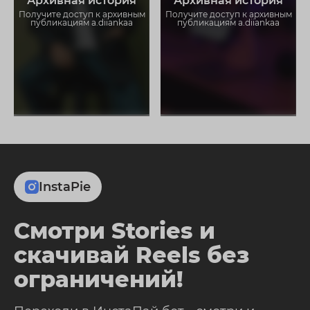
Архивная история
Архивная история
ограничений
ограничений
Получите доступ к архивным
Получите доступ к архивным
публикациям a.diiankaa
публикациям a.diiankaa
InstaPie
Смотри Stories и
скачивай Reels без
ограничений!