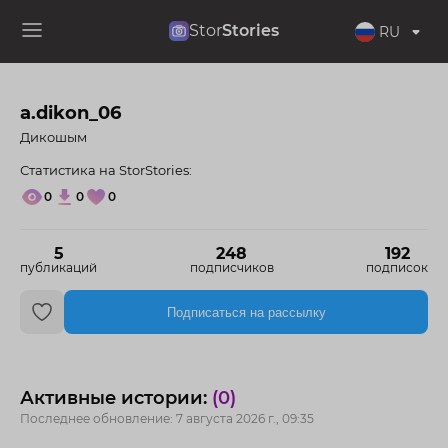
Stor
Stories
RU
a.dikon_06
Дикошым
Статистика на StorStories:
0
0
0
5
248
192
публикаций
подписчиков
подписок
Подписаться на рассылку
Активные истории:
(0)
Последнее обновление: 7 августа 2026 г., 09:35