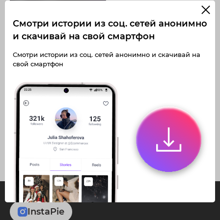
Смотри истории из соц. сетей анонимно
и скачивай на свой смартфон
Получите доступ к архивным
Смотри истории из соц. сетей анонимно и скачивай на
историям a.dikon_06
свой смартфон
Не отвлекайтесь на рекламу
Загружайте истории без
Архивная история
ограничений
Получите доступ к архивным
публикациям a.dikon_06
InstaPie