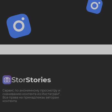
Stor
Stories
Сервис по анонимному просмотру и
скачиванию контента из Инстаграм*.
Все права на принадлежаь авторам
контента.