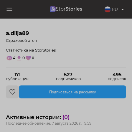
Stor
Stories
RU
a.dilja89
Страховой агент
Статистика на StorStories:
4
0
0
171
527
495
публикаций
подписчиков
подписок
Подписаться на рассылку
Активные истории:
(0)
Последнее обновление: 7 августа 2026 г., 19:59