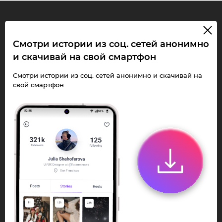
InstaPie
Смотри истории из соц. сетей анонимно
и скачивай на свой смартфон
Смотри Stories и
скачивай Reels без
Смотри истории из соц. сетей анонимно и скачивай на
свой смартфон
ограничений!
Переходи в ИнстаПай бот - смотри и
скачивай
Stories
,
Reels
анонимно в чате
или Telegram-приложении.
Быстро, просто и удобно.
Перейти к боту