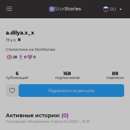
Stor
Stories
RU
a.dilya.x_x
19 y.o. 🕷
Статистика на StorStories:
28
0
0
6
168
88
публикаций
подписчиков
подписок
Подписаться на рассылку
Активные истории:
(0)
Последнее обновление: 6 августа 2026 г., 16:35