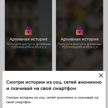
Получите доступ к архивным
Получите доступ к архивным
историям a.dilya.x_x
историям a.dilya.x_x
Не отвлекайтесь на рекламу
Не отвлекайтесь на рекламу
Загружайте истории без
Загружайте истории без
Архивная история
Архивная история
ограничений
ограничений
Получите доступ к архивным
Получите доступ к архивным
публикациям a.dilya.x_x
публикациям a.dilya.x_x
Смотри истории из соц. сетей анонимно
и скачивай на свой смартфон
Смотри истории из соц. сетей анонимно и скачивай на
свой смартфон