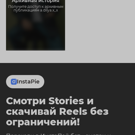
Архивная история
ограничений
Получите доступ к архивным
публикациям a.dilya.x_x
InstaPie
Смотри Stories и
скачивай Reels без
ограничений!