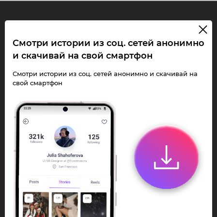
InstaPie
Смотри истории из соц. сетей анонимно
и скачивай на свой смартфон
Смотри Stories и
скачивай Reels без
Смотри истории из соц. сетей анонимно и скачивай на
свой смартфон
ограничений!
Переходи в ИнстаПай бот - смотри и
скачивай
Stories
,
Reels
анонимно в чате
или Telegram-приложении.
Быстро, просто и удобно.
Перейти к боту