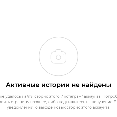
Активные истории не найдены
не удалось найти сторис этого Инстаграм* аккаунта. Попро
овить страницу позднее, либо подпишитесь на получение E-
уведомлений, о выходе новых сторис этого аккаунта.