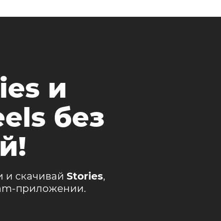
ies и
els без
й!
и и скачивай
Stories
,
ram-приложении.