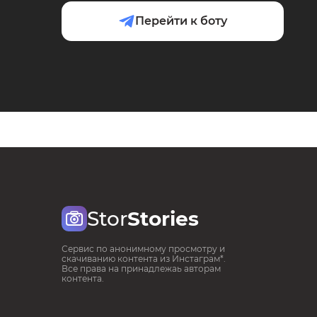
Перейти к боту
Stor
Stories
Сервис по анонимному просмотру и
скачиванию контента из Инстаграм*.
Все права на принадлежаь авторам
контента.