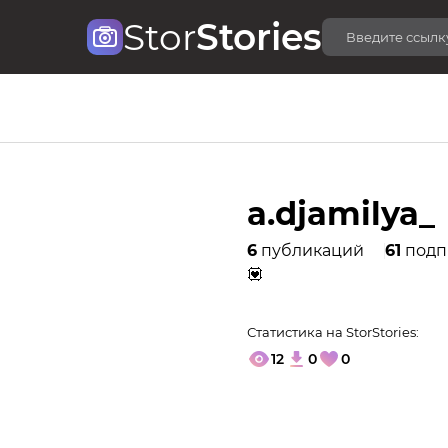
Stor
Stories
a.djamilya_
6
публикаций
61
подп
💟
Статистика на StorStories:
12
0
0