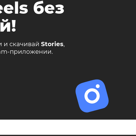
els без
й!
и и скачивай
Stories
,
ram-приложении.