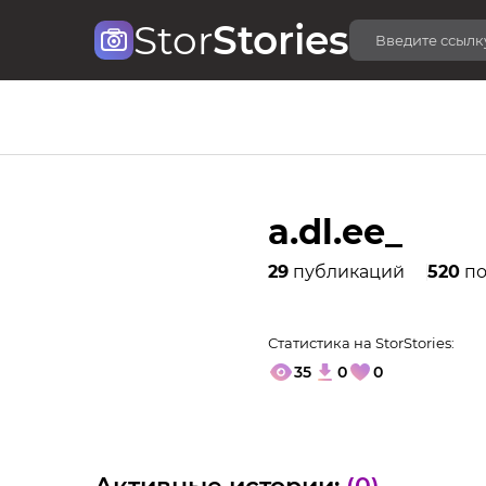
Stor
Stories
a.dl.ee_
29
публикаций
520
по
Статистика на StorStories:
35
0
0