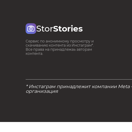
Stor
Stories
Сервис по анонимному просмотру и
скачиванию контента из Инстаграм*.
Все права на принадлежаь авторам
контента.
* Инстаграм принадлежит компании Meta
организация