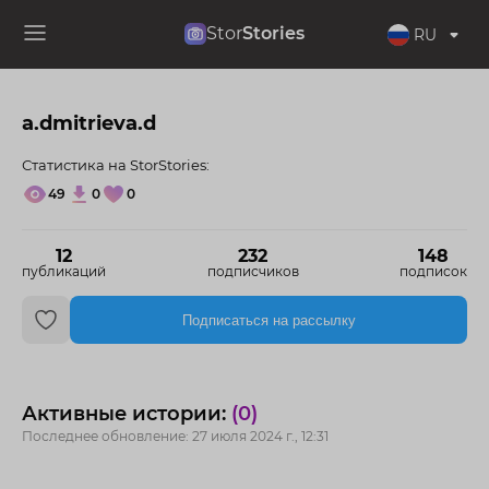
Stor
Stories
RU
a.dmitrieva.d
Статистика на StorStories:
49
0
0
12
232
148
публикаций
подписчиков
подписок
Подписаться на рассылку
Активные истории:
(0)
Последнее обновление: 27 июля 2024 г., 12:31