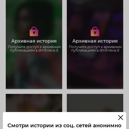
Получите доступ к архивным
Получите доступ к архивным
историям a.dmitrieva.d
историям a.dmitrieva.d
Не отвлекайтесь на рекламу
Не отвлекайтесь на рекламу
Загружайте истории без
Загружайте истории без
Архивная история
Архивная история
ограничений
ограничений
Получите доступ к архивным
Получите доступ к архивным
публикациям a.dmitrieva.d
публикациям a.dmitrieva.d
Смотри истории из соц. сетей анонимно