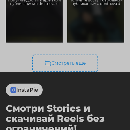
Получите доступ к архивным
Получите доступ к архивным
публикациям a.dmitrieva.d
публикациям a.dmitrieva.d
Смотреть еще
InstaPie
Смотри Stories и
скачивай Reels без
ограничений!