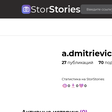
Stor
Stories
a.dmitrievic
27
публикаций
70
под
Статистика на StorStories:
0
0
0