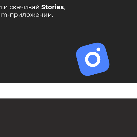
и и скачивай
Stories
,
ram-приложении.