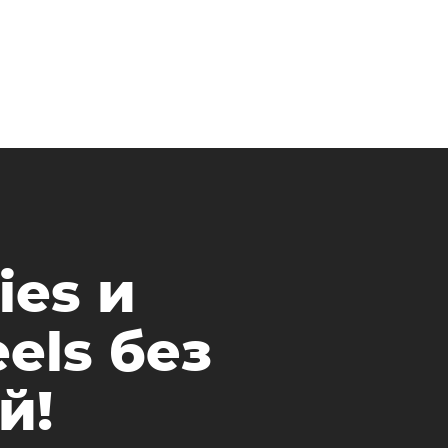
ies и
els без
й!