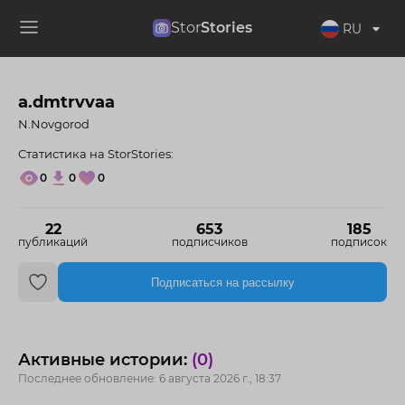
Stor
Stories
RU
a.dmtrvvaa
N.Novgorod
Статистика на StorStories:
0
0
0
22
653
185
публикаций
подписчиков
подписок
Подписаться на рассылку
Активные истории:
(0)
Последнее обновление: 6 августа 2026 г., 18:37