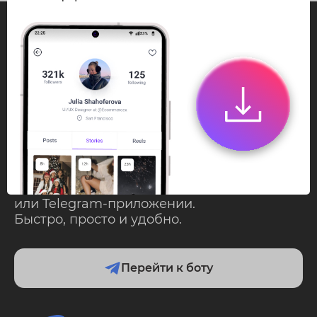
InstaPie
Смотри Stories и
скачивай Reels без
ограничений!
Переходи в ИнстаПай бот - смотри и
скачивай
Stories
,
Reels
анонимно в чате
или Telegram-приложении.
Быстро, просто и удобно.
Перейти к боту