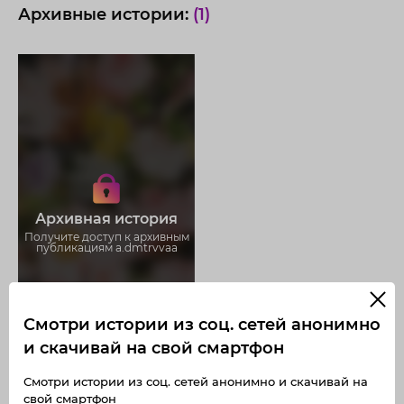
Архивные истории:
(1)
Получите доступ к архивным
историям a.dmtrvvaa
Не отвлекайтесь на рекламу
Загружайте истории без
Архивная история
ограничений
Получите доступ к архивным
публикациям a.dmtrvvaa
Смотри истории из соц. сетей анонимно
и скачивай на свой смартфон
Смотри истории из соц. сетей анонимно и скачивай на
свой смартфон