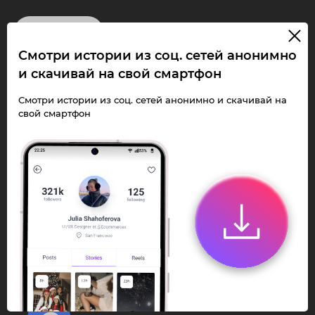
InstaPie
Смотри истории из соц. сетей анонимно
Смотри Stories и
и скачивай на свой смартфон
скачивай Reels без
Смотри истории из соц. сетей анонимно и скачивай на
свой смартфон
ограничений!
Переходи в ИнстаПай бот - смотри и
скачивай
Stories
,
Reels
анонимно в чате
или Telegram-приложении.
Быстро, просто и удобно.
Перейти к боту