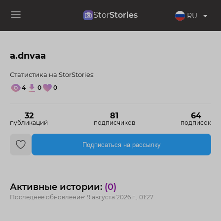
Stor
Stories
RU
a.dnvaa
Статистика на StorStories:
4
0
0
32
81
64
публикаций
подписчиков
подписок
Подписаться на рассылку
Активные истории:
(0)
Последнее обновление: 9 августа 2026 г., 01:27