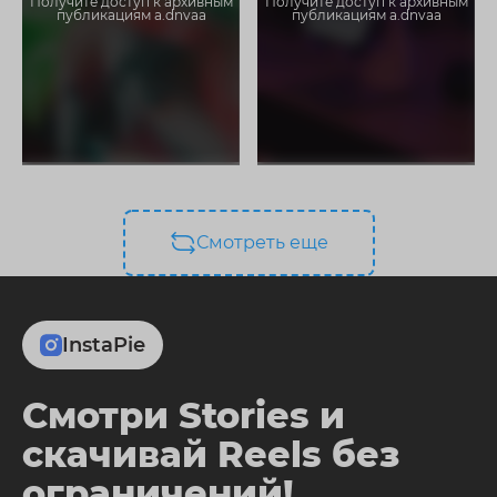
Получите доступ к архивным
Получите доступ к архивным
публикациям a.dnvaa
публикациям a.dnvaa
Смотреть еще
InstaPie
Смотри Stories и
скачивай Reels без
ограничений!