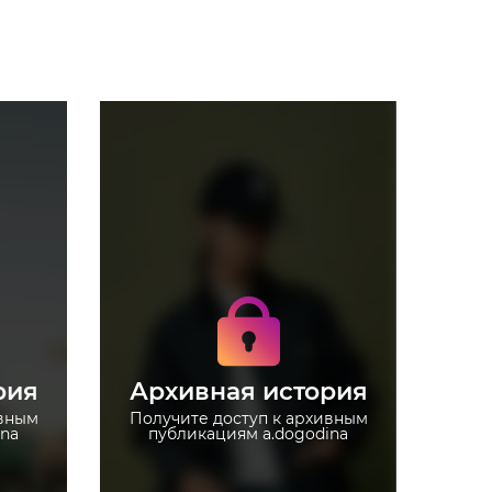
Получите доступ к
архивным историям
a.dogodina
Не отвлекайтесь на
рекламу
рия
Архивная история
 без
Загружайте истории без
ограничений
ивным
Получите доступ к архивным
ina
публикациям a.dogodina