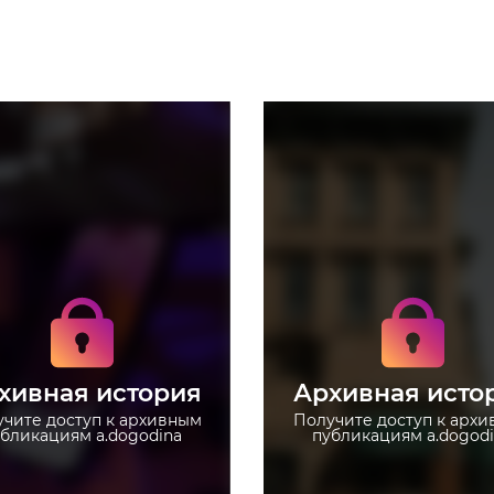
Получите доступ к
Получите доступ к
архивным историям
архивным историям
a.dogodina
a.dogodina
Не отвлекайтесь на
Не отвлекайтесь на
рекламу
рекламу
хивная история
Архивная исто
Загружайте истории без
Загружайте истории
ограничений
ограничений
чите доступ к архивным
Получите доступ к арх
бликациям a.dogodina
публикациям a.dogod