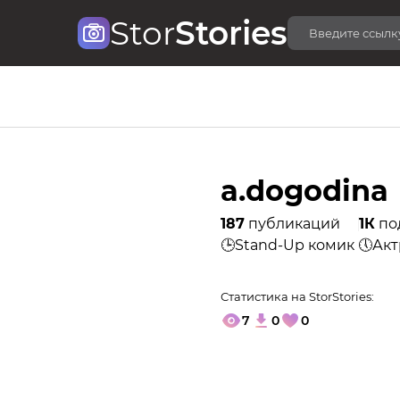
Stor
Stories
a.dogodina
187
публикаций
1К
по
🕒Stand-Up комик 🕔Ак
Статистика на StorStories:
7
0
0