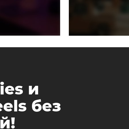
ies и
els без
й!