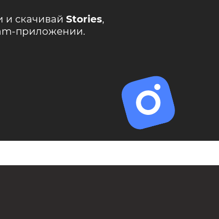
и и скачивай
Stories
,
ram-приложении.