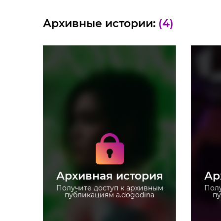
Архивные истории:
(4)
Получите доступ к
архивным историям
a.dogodina
Не отвлекайтесь на
рекламу
Архивная история
Ар
Загружайте истории без
ограничений
Получите доступ к архивным
Полу
публикациям a.dogodina
пу