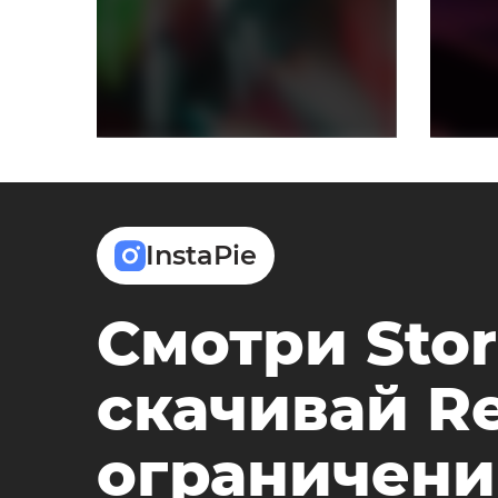
InstaPie
Смотри Stor
скачивай Re
ограничени