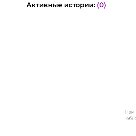
Активные истории:
(0)
Нам 
обн