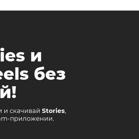
ies и
els без
й!
и и скачивай
Stories
,
ram-приложении.