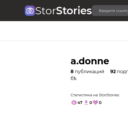
Stor
Stories
a.donne
8
публикаций
92
подп
бѣ
Статистика на StorStories:
47
0
0