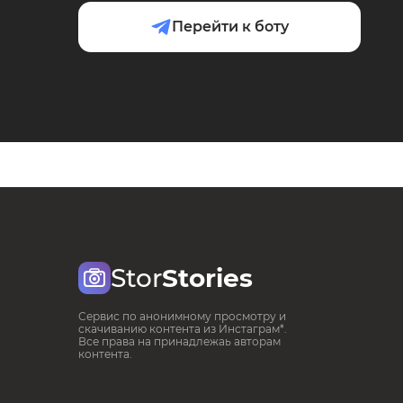
Перейти к боту
Stor
Stories
Сервис по анонимному просмотру и
скачиванию контента из Инстаграм*.
Все права на принадлежаь авторам
контента.