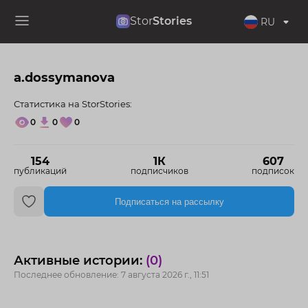
Stor
Stories
RU
a.dossymanova
Статистика на StorStories:
0
0
0
154
1К
607
публикаций
подписчиков
подписок
Подписаться на рассылку
Активные истории:
(0)
Последнее обновление: 7 августа 2026 г., 11:51