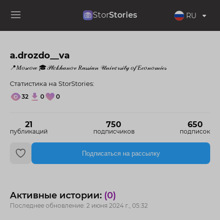
Stor
Stories
RU
a.drozdo__va
📍𝑀𝑜𝓈𝒸𝑜𝓌 🎓𝒫𝓁𝑒𝓀𝒽𝒶𝓃𝑜𝓋 𝑅𝓊𝓈𝓈𝒾𝒶𝓃 𝒰𝓃𝒾𝓋𝑒𝓇𝓈𝒾𝓉𝓎 𝑜𝒻 𝐸𝒸𝑜𝓃𝑜𝓂𝒾𝒸𝓈
Статистика на StorStories:
32
0
0
21
750
650
публикаций
подписчиков
подписок
Подписаться на рассылку
Активные истории:
(0)
Последнее обновление: 2 июня 2024 г., 05:32