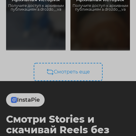
ограничений
ограничений
Получите доступ к архивным
Получите доступ к архивным
публикациям a.drozdo__va
публикациям a.drozdo__va
Смотреть еще
InstaPie
Смотри Stories и
скачивай Reels без