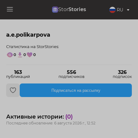
Stor
Stories
RU
a.e.polikarpova
Статистика на StorStories:
0
0
0
163
556
326
публикаций
подписчиков
подписок
Подписаться на рассылку
Активные истории:
(0)
Последнее обновление: 6 августа 2026 г., 12:52