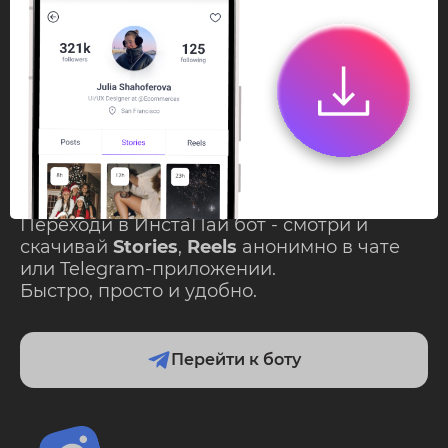
InstaPie
Смотри Stories и
скачивай Reels без
ограничений!
Переходи в ИнстаПай бот - смотри и
скачивай
Stories
,
Reels
анонимно в чате
или Telegram-приложении.
Быстро, просто и удобно.
Перейти к боту