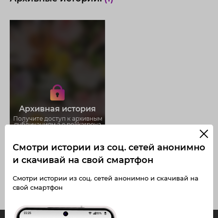
Получите доступ к архивным
историям a.e.polikarpova
Не отвлекайтесь на рекламу
Загружайте истории без
Архивная история
ограничений
Получите доступ к архивным
публикациям a.e.polikarpova
Смотри истории из соц. сетей анонимно
и скачивай на свой смартфон
Смотри истории из соц. сетей анонимно и скачивай на
свой смартфон