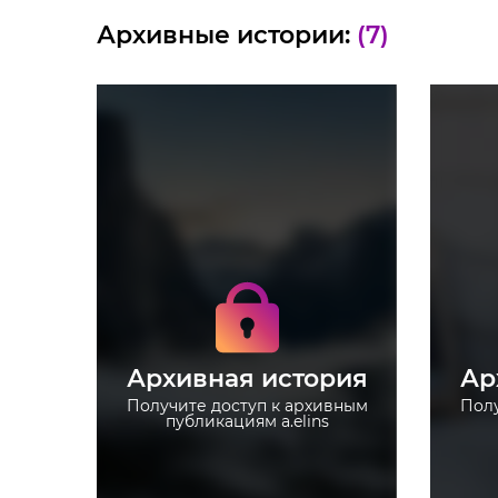
Архивные истории:
(7)
Получите доступ к
архивным историям
a.elins
a
Не отвлекайтесь на
рекламу
Архивная история
Ар
Загружайте истории без
ограничений
Получите доступ к архивным
Полу
публикациям a.elins