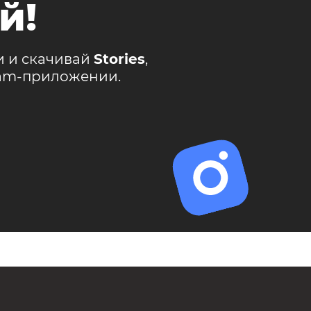
й!
и и скачивай
Stories
,
ram-приложении.