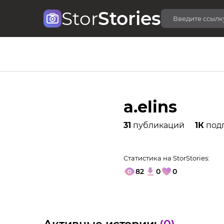
Stor
Stories
a.elins
31
публикаций
1К
под
Статистика на StorStories:
82
0
0