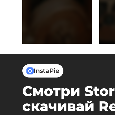
InstaPie
Смотри Stor
скачивай Re