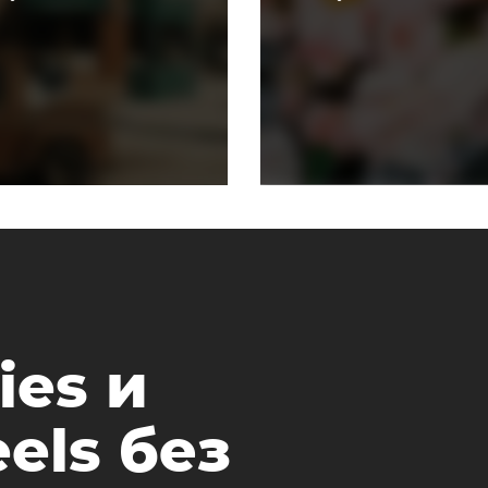
ies и
els без