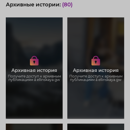
Архивные истории:
(80)
Получите доступ к архивным
Получите доступ к архивным
историям a.ellinskaya.gw
историям a.ellinskaya.gw
Не отвлекайтесь на рекламу
Не отвлекайтесь на рекламу
Загружайте истории без
Загружайте истории без
Архивная история
Архивная история
ограничений
ограничений
Получите доступ к архивным
Получите доступ к архивным
публикациям a.ellinskaya.gw
публикациям a.ellinskaya.gw