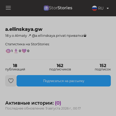
Stor
Stories
RU
a.ellinskaya.gw
18 y.o Almaty 📍 @a.ellinskaya.privat приватка🥃
Статистика на StorStories:
1
0
0
18
162
152
публикаций
подписчиков
подписок
Подписаться на рассылку
Активные истории:
(0)
Последнее обновление: 9 августа 2026 г., 00:17