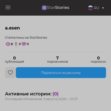
Stor
Stories
RU
a.esen
Статистика на StorStories:
8
0
0
0
7
0
публикаций
подписчиков
подписок
Подписаться на рассылку
Активные истории:
(0)
Последнее обновление: 9 августа 2026 г., 02:37