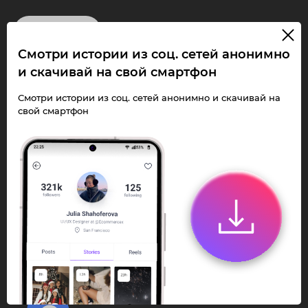
InstaPie
Смотри истории из соц. сетей анонимно
Смотри Stories и
и скачивай на свой смартфон
скачивай Reels без
Смотри истории из соц. сетей анонимно и скачивай на
свой смартфон
ограничений!
Переходи в ИнстаПай бот - смотри и
скачивай
Stories
,
Reels
анонимно в чате
или Telegram-приложении.
Быстро, просто и удобно.
Перейти к боту