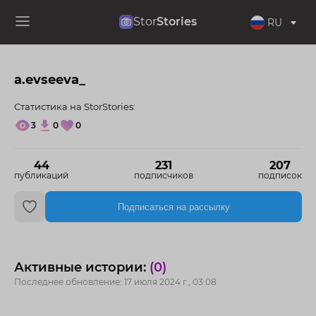
Stor
Stories
RU
a.evseeva_
Статистика на StorStories:
3
0
0
44
231
207
публикаций
подписчиков
подписок
Подписаться на рассылку
Активные истории:
(0)
Последнее обновление: 17 июля 2024 г., 03:08