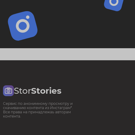
Stor
Stories
Сервис по анонимному просмотру и
скачиванию контента из Инстаграм*.
Все права на принадлежаь авторам
контента.