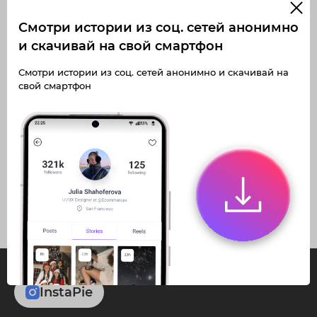
Смотри истории из соц. сетей анонимно
и скачивай на свой смартфон
Получите доступ к архивным
Получите доступ к архивным
Смотри истории из соц. сетей анонимно и скачивай на
историям a.evseeva_
историям a.evseeva_
свой смартфон
Не отвлекайтесь на рекламу
Не отвлекайтесь на рекламу
Загружайте истории без
Загружайте истории без
Архивная история
Архивная история
ограничений
ограничений
Получите доступ к архивным
Получите доступ к архивным
публикациям a.evseeva_
публикациям a.evseeva_
InstaPie