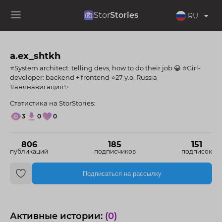
Stor
Stories
RU
a.ex_shtkh
⭐️System architect: telling devs, how to do their job 😀 ⭐️Girl-
developer: backend + frontend ⭐️27 y.o. Russia
#анянавигация✨
Статистика на StorStories:
3
0
0
806
185
151
публикаций
подписчиков
подписок
Подписаться на рассылку
Активные истории:
(0)