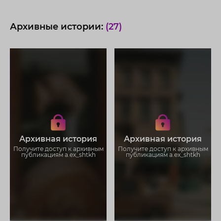
Архивные истории:
(27)
Получите доступ к архивным
Получите доступ к архивным
историям a.ex_shtkh
историям a.ex_shtkh
Не отвлекайтесь на рекламу
Не отвлекайтесь на рекламу
Загружайте истории без
Загружайте истории без
Архивная история
Архивная история
ограничений
ограничений
Получите доступ к архивным
Получите доступ к архивным
публикациям a.ex_shtkh
публикациям a.ex_shtkh