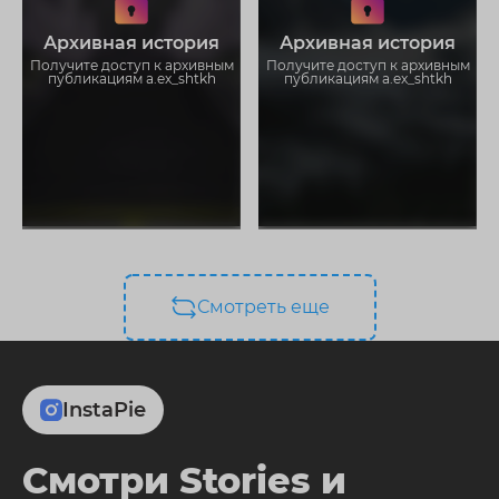
Не отвлекайтесь на рекламу
Не отвлекайтесь на рекламу
Загружайте истории без
Загружайте истории без
Архивная история
Архивная история
ограничений
ограничений
Получите доступ к архивным
Получите доступ к архивным
публикациям a.ex_shtkh
публикациям a.ex_shtkh
Смотреть еще
InstaPie
Смотри Stories и